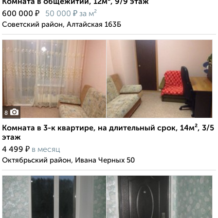
Комната в общежитии, 12м², 9/9 этаж
₽
₽
600 000
50 000
за м²
Советский район, Алтайская 163Б
8
Комната в 3-к квартире, на длительный срок, 14м², 3/5
этаж
₽
4 499
в месяц
Октябрьский район, Ивана Черных 50