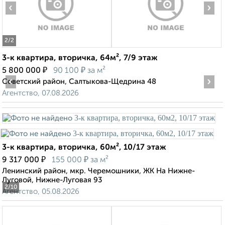
‹
›
2
/2
3-к квартира, вторичка, 64м², 7/9 этаж
₽
₽
5 800 000
90 100
за м²
‹
›
Советский район, Салтыкова-Щедрина 48
Агентство, 07.08.2026
3-к квартира, вторичка, 60м², 10/17 этаж
₽
₽
9 317 000
155 000
за м²
Ленинский район, мкр. Черемошники, ЖК На Нижне-
Луговой, Нижне-Луговая 93
2
/10
Агентство, 05.08.2026