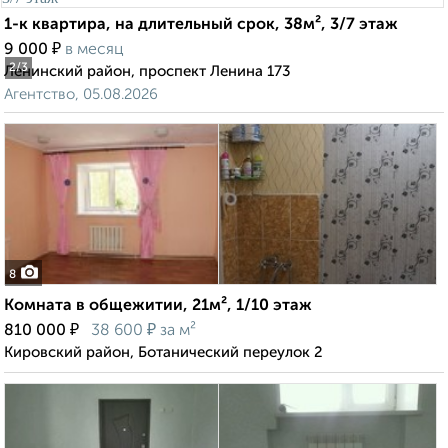
1-к квартира, на длительный срок, 38м², 3/7 этаж
₽
9 000
в месяц
2
/3
Ленинский район, проспект Ленина 173
Агентство, 05.08.2026
8
Комната в общежитии, 21м², 1/10 этаж
₽
₽
810 000
38 600
за м²
Кировский район, Ботанический переулок 2