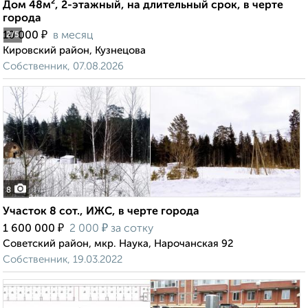
Дом 48м², 2-этажный, на длительный срок, в черте
города
₽
10 000
в месяц
2
/5
Кировский район, Кузнецова
Собственник, 07.08.2026
8
Участок 8 сот., ИЖС, в черте города
₽
₽
1 600 000
2 000
за сотку
Советский район, мкр. Наука, Нарочанская 92
Собственник, 19.03.2022