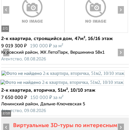
‹
›
2
/1
2-к квартира, строящийся дом, 47м², 16/16 этаж
₽
₽
9 019 300
190 000
за м²
‹
›
Кировский район, ЖК ЛетоПарк, Вершинина 58к1
Агентство, 08.08.2026
2-к квартира, вторичка, 51м², 10/10 этаж
₽
₽
7 650 000
150 000
за м²
Ленинский район, Дальне-Ключевская 5
Агентство, 09.08.2026
2
/10
Виртуальные 3D-туры по интересным
‹
›