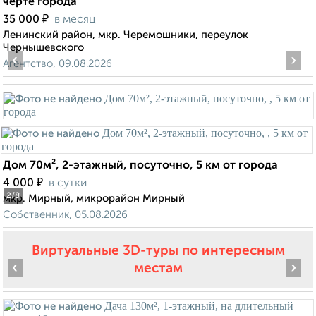
черте города
₽
35 000
в месяц
Ленинский район, мкр. Черемошники, переулок
Чернышевского
‹
›
Агентство, 09.08.2026
Дом 70м², 2-этажный, посуточно, 5 км от города
₽
4 000
в сутки
2
/8
мкр. Мирный, микрорайон Мирный
Собственник, 05.08.2026
Виртуальные 3D-туры по интересным
‹
›
местам