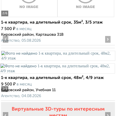
2
/6
1-к квартира, на длительный срок, 35м², 3/5 этаж
₽
7 500
в месяц
Кировский район, Карташова 31В
‹
›
Агентство, 05.08.2026
1-к квартира, на длительный срок, 48м², 4/9 этаж
₽
9 500
в месяц
2
/3
Кировский район, Учебная 11
Агентство, 04.08.2026
Виртуальные 3D-туры по интересным
‹
›
местам