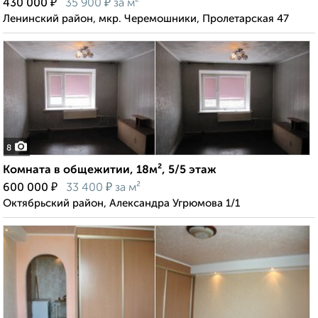
₽
₽
430 000
35 900
за м²
Ленинский район, мкр. Черемошники, Пролетарская 47
8
Комната в общежитии, 18м², 5/5 этаж
₽
₽
600 000
33 400
за м²
Октябрьский район, Александра Угрюмова 1/1