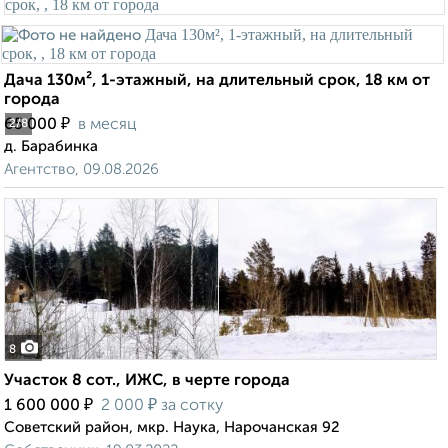
Дача 130м², 1-этажный, на длительный срок, 18 км от
города
₽
65 000
в месяц
2
/8
д. Барабинка
Агентство, 09.08.2026
8
Участок 8 сот., ИЖС, в черте города
₽
₽
1 600 000
2 000
за сотку
Советский район, мкр. Наука, Нарочанская 92