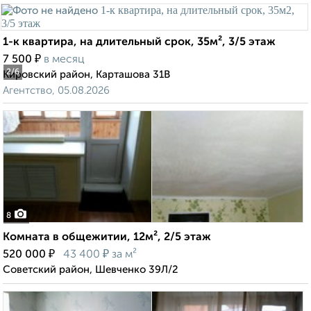
1-к квартира, на длительный срок, 35м², 3/5 этаж
₽
7 500
в месяц
2
/6
Кировский район, Карташова 31В
Агентство, 05.08.2026
8
Комната в общежитии, 12м², 2/5 этаж
₽
₽
520 000
43 400
за м²
Советский район, Шевченко 39Л/2