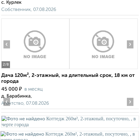
с. Курлек
Собственник, 07.08.2026
‹
›
2
/8
Дача 120м², 2-этажный, на длительный срок, 18 км от
города
₽
45 000
в месяц
д. Барабинка,
‹
›
Агентство, 07.08.2026