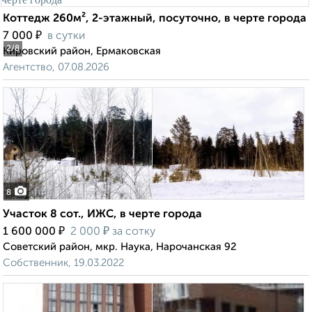
Коттедж 260м², 2-этажный, посуточно, в черте города
₽
7 000
в сутки
2
/8
Кировский район, Ермаковская
Агентство, 07.08.2026
8
Участок 8 сот., ИЖС, в черте города
₽
₽
1 600 000
2 000
за сотку
Советский район, мкр. Наука, Нарочанская 92
Собственник, 19.03.2022