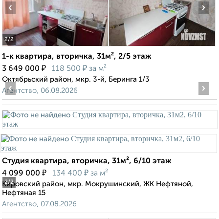
‹
›
2
/2
1-к квартира, вторичка, 31м², 2/5 этаж
₽
₽
3 649 000
118 500
за м²
Октябрьский район, мкр. 3-й, Беринга 1/3
‹
›
Агентство, 06.08.2026
Студия квартира, вторичка, 31м², 6/10 этаж
₽
₽
4 099 000
134 400
за м²
2
/2
Кировский район, мкр. Мокрушинский, ЖК Нефтяной,
Нефтяная 15
Агентство, 07.08.2026