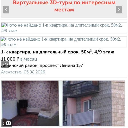
Виртуальные 3D-туры по интересным
‹
›
местам
1-к квартира, на длительный срок, 50м², 4/9 этаж
₽
11 000
в месяц
2
/3
Ленинский район, проспект Ленина 157
Агентство, 05.08.2026
5