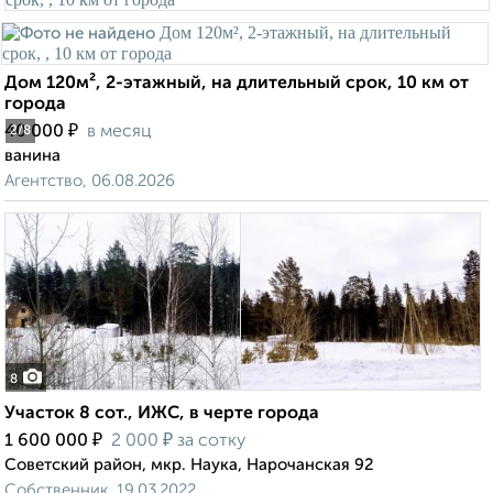
Дом 120м², 2-этажный, на длительный срок, 10 км от
города
₽
40 000
в месяц
2
/8
ванина
Агентство, 06.08.2026
8
Участок 8 сот., ИЖС, в черте города
₽
₽
1 600 000
2 000
за сотку
Советский район, мкр. Наука, Нарочанская 92
Собственник, 19.03.2022