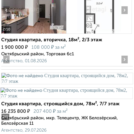
‹
›
2
/10
Студия квартира, вторичка, 18м², 2/3 этаж
₽
₽
1 900 000
108 000
за м²
Октябрьский район, Торговая 6с1
‹
›
Агентство, 01.08.2026
Студия квартира, строящийся дом, 78м², 7/7 этаж
₽
₽
16 235 800
207 400
за м²
2
/1
Октябрьский район, мкр. Телецентр, ЖК Белозёрский,
Белозёрская 11
Агентство, 29.07.2026