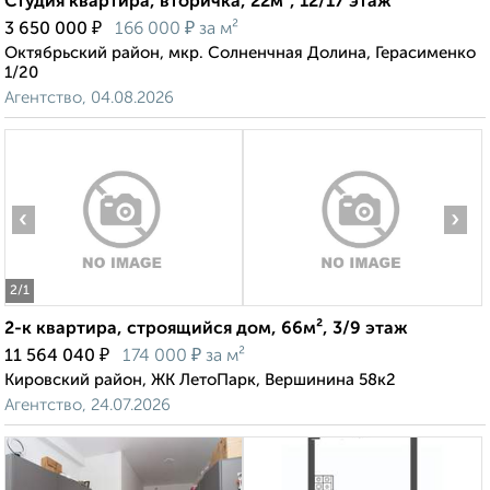
Студия квартира, вторичка, 22м², 12/17 этаж
₽
₽
3 650 000
166 000
за м²
Октябрьский район, мкр. Солненчная Долина, Герасименко
1/20
Агентство, 04.08.2026
‹
›
2
/1
2-к квартира, строящийся дом, 66м², 3/9 этаж
₽
₽
11 564 040
174 000
за м²
Кировский район, ЖК ЛетоПарк, Вершинина 58к2
Агентство, 24.07.2026