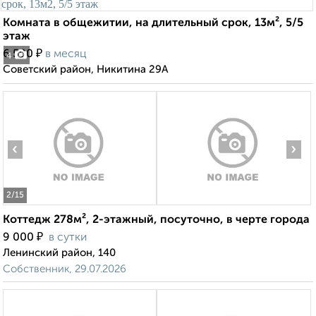
Комната в общежитии, на длительный срок, 13м², 5/5
этаж
₽
6 500
в месяц
4
Советский район, Никитина 29А
‹
›
2
/15
Коттедж 278м², 2-этажный, посуточно, в черте города
₽
9 000
в сутки
Ленинский район, 140
Собственник, 29.07.2026