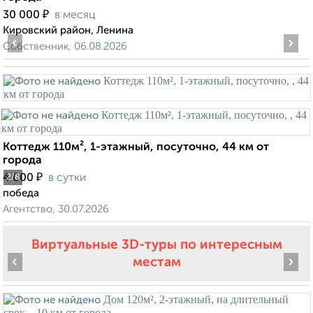
₽
30 000
в месяц
Кировский район, Ленина
‹
›
Собственник, 06.08.2026
Коттедж 110м², 1-этажный, посуточно, 44 км от
города
₽
4 000
в сутки
2
/8
победа
Агентство, 30.07.2026
Виртуальные 3D-туры по интересным
‹
›
местам