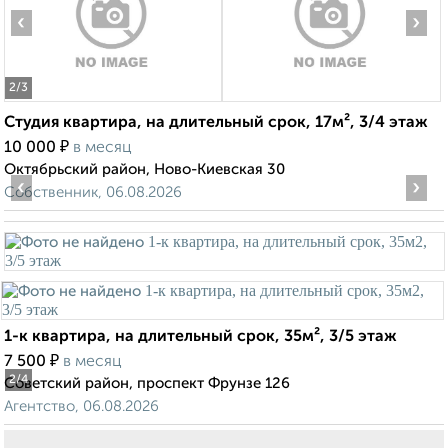
‹
›
2
/3
Студия квартира, на длительный срок, 17м², 3/4 этаж
₽
10 000
в месяц
Октябрьский район, Ново-Киевская 30
‹
›
Собственник, 06.08.2026
1-к квартира, на длительный срок, 35м², 3/5 этаж
₽
7 500
в месяц
2
/4
Советский район, проспект Фрунзе 126
Агентство, 06.08.2026