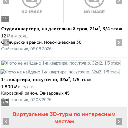
‹
›
2
/1
Студия квартира, на длительный срок, 21м², 3/4 этаж
₽
12
в месяц
‹
›
Октябрьский район, Ново-Киевская 30
Собственник, 05.08.2026
1-к квартира, посуточно, 32м², 1/5 этаж
₽
1 800
в сутки
Кировский район, Елизаровых 45
Собственник, 07.08.2026
2
/9
Виртуальные 3D-туры по интересным
‹
›
местам