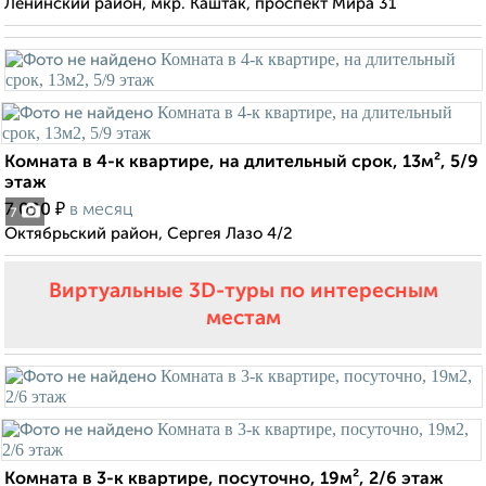
Ленинский район, мкр. Каштак, проспект Мира 31
Комната в 4-к квартире, на длительный срок, 13м², 5/9
этаж
₽
7 000
в месяц
7
Октябрьский район, Сергея Лазо 4/2
Виртуальные 3D-туры по интересным
местам
Комната в 3-к квартире, посуточно, 19м², 2/6 этаж