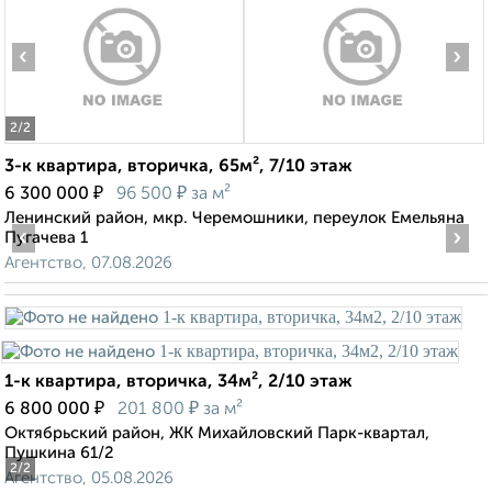
‹
›
2
/2
3-к квартира, вторичка, 65м², 7/10 этаж
₽
₽
6 300 000
96 500
за м²
Ленинский район, мкр. Черемошники, переулок Емельяна
‹
›
Пугачева 1
Агентство, 07.08.2026
1-к квартира, вторичка, 34м², 2/10 этаж
₽
₽
6 800 000
201 800
за м²
Октябрьский район, ЖК Михайловский Парк-квартал,
Пушкина 61/2
2
/2
Агентство, 05.08.2026