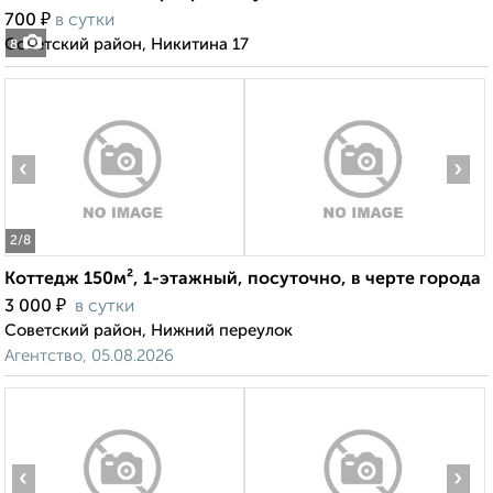
₽
700
в сутки
Советский район, Никитина 17
8
‹
›
2
/8
Коттедж 150м², 1-этажный, посуточно, в черте города
₽
3 000
в сутки
Советский район, Нижний переулок
Агентство, 05.08.2026
‹
›