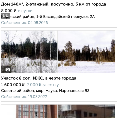
Дом 140м², 2-этажный, посуточно, 3 км от города
₽
8 000
в сутки
2
/11
Кировский район, 1-й Басандайский переулок 2А
Собственник, 04.08.2026
8
Участок 8 сот., ИЖС, в черте города
₽
₽
1 600 000
2 000
за сотку
Советский район, мкр. Наука, Нарочанская 92
Собственник, 19.03.2022