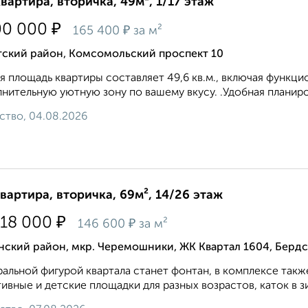
квартира, вторичка, 49м², 1/17 этаж
₽
00 000
₽
165 400
за м²
тский район, Комсомольский проспект 10
 площадь квартиры составляет 49,6 кв.м., включая функци
нительную уютную зону по вашему вкусу. .Удобная планиро
ство, 04.08.2026
квартира, вторичка, 69м², 14/26 этаж
₽
118 000
₽
146 600
за м²
ский район, мкр. Черемошники, ЖК Квартал 1604, Бердс
альной фигурой квартала станет фонтан, в комплексе такж
ивные и детские площадки для разных возрастов, каток в 