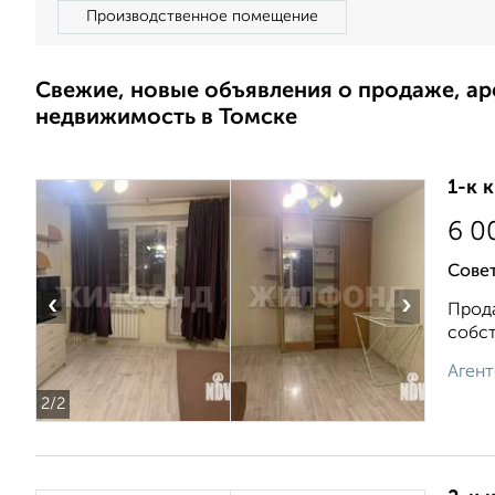
Производственное помещение
Свежие, новые объявления о продаже, а
недвижимость в Томске
1-к 
6 0
Совет
‹
›
Прода
собст
Агент
2
/2