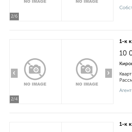
Собст
2
/6
1-к 
10 
Киро
‹
›
Кварт
Рассм
Агент
2
/4
1-к 