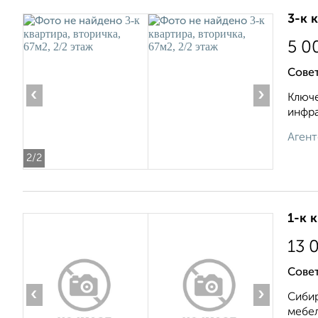
3-к 
5 0
Совет
‹
›
Ключе
инфра
Агент
2
/2
1-к 
13 
Совет
‹
›
Сибир
мебел