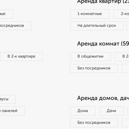
Аренда квартир (2
ные
1‑комнатные
2‑к
посредников
На длительный срок
Аренда комнат (59
В 2‑к квартире
В общежитии
В 2
Без посредников
Аренда домов, дач
аусы
п панелей
Дома
Дачи
Без посредников