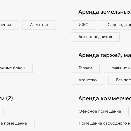
Аренда земельных 
чения
Агенство
ИЖС
Садоводст
Без посредников
Аренда гаржей, м
ражные боксы
Гаражи
Машиноме
Агенство
Без по
 (2)
Аренда коммерчес
Офисное помещение
ое помещение
Помещение свободного н