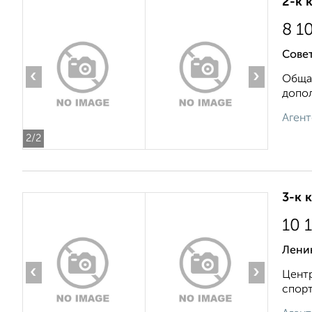
2-к 
8 1
Сове
‹
›
Общая
допол
Агент
2
/2
3-к 
10 
Ленин
‹
›
Центр
спорт