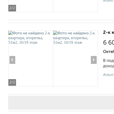
Агент
2
/2
2-к 
6 6
Октя
‹
›
В под
доход
Агент
2
/2