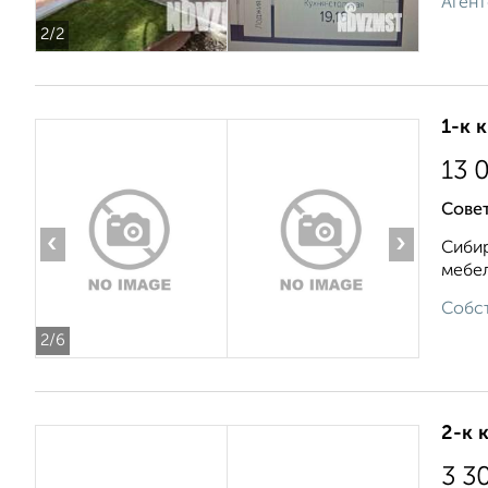
Агент
2
/2
1-к 
13 
Совет
‹
›
Сибир
мебел
Собст
2
/6
2-к 
3 3