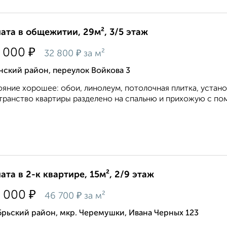
ата в общежитии, 29м², 3/5 этаж
₽
 000
₽
32 800
за м²
ский район, переулок Войкова 3
яние хорошее: обои, линолеум, потолочная плитка, установл
ранство квартиры разделено на спальню и прихожую с пом
ата в 2-к квартире, 15м², 2/9 этаж
₽
 000
₽
46 700
за м²
рьский район, мкр. Черемушки, Ивана Черных 123