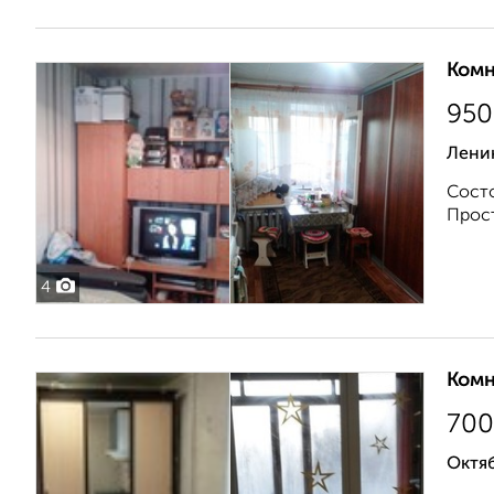
Комн
950
Ленин
Состо
Прост
4
Комн
700
Октяб