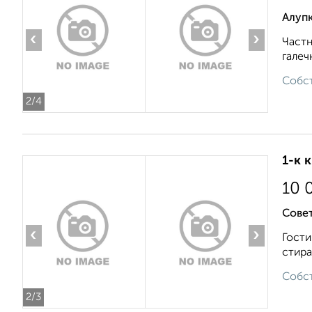
Алуп
‹
›
Частн
галеч
Собст
2
/4
1-к 
10 
Совет
‹
›
Гости
стира
Собст
2
/3