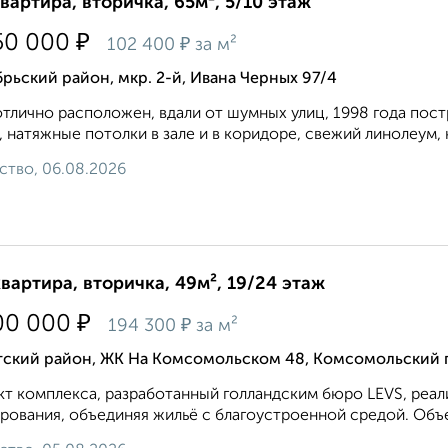
квартира, вторичка, 65м², 5/10 этаж
₽
50 000
₽
102 400
за м²
рьский район, мкр. 2-й, Ивана Черных 97/4
тлично расположен, вдали от шумных улиц, 1998 года пос
, натяжные потолки в зале и в коридоре, свежий линолеум, 
ство, 06.08.2026
квартира, вторичка, 49м², 19/24 этаж
₽
00 000
₽
194 300
за м²
тский район, ЖК На Комсомольском 48, Комсомольский 
т комплекса, разработанный голландским бюро LEVS, реа
рования, объединяя жильё с благоустроенной средой. Объек