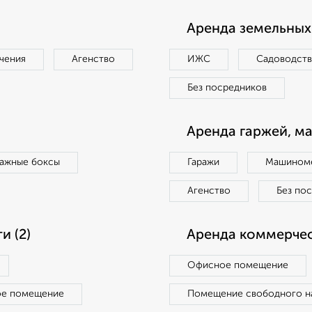
Аренда земельных 
чения
Агенство
ИЖС
Садоводст
Без посредников
Аренда гаржей, м
ражные боксы
Гаражи
Машиноме
Агенство
Без по
 (2)
Аренда коммерчес
Офисное помещение
ое помещение
Помещение свободного н