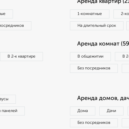
Аренда квартир (2
ные
1‑комнатные
2‑к
посредников
На длительный срок
Аренда комнат (59
В 2‑к квартире
В общежитии
В 2
Без посредников
Аренда домов, дач
аусы
п панелей
Дома
Дачи
Без посредников