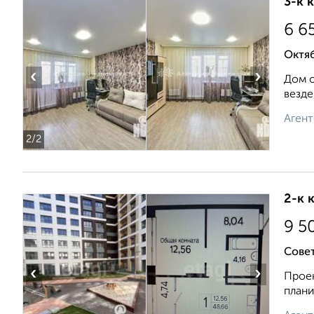
3-к 
6 6
Октяб
‹
›
Дом о
везде
Агент
2
/2
2-к 
9 5
Сове
‹
›
Проек
плани