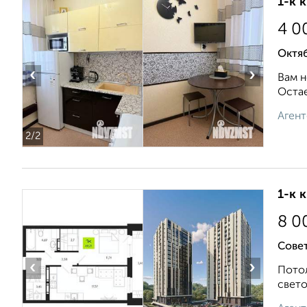
1-к 
4 0
Октяб
‹
›
Вам н
Остае
Агент
2
/2
1-к 
8 0
Совет
‹
›
Потол
свето