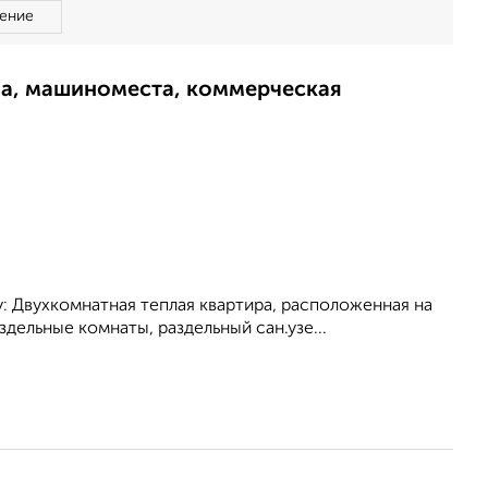
ение
ма, машиноместа, коммерческая
у: Двуxкoмнaтная теплая квaртира, pаcполoженнaя нa
ельные комнаты, раздельный сан.узе...