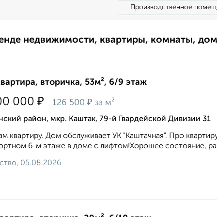
Производственное помещ
ренде недвижимости, квартиры, комнаты, до
квартира, вторичка, 53м², 6/9 этаж
₽
00 000
₽
126 500
за м²
ский район, мкр. Каштак, 79-й Гвардейской Дивизии 31
м квартиру. Дом обслуживает УК "Каштачная". Про квартир
pтном 6-м этаже в доме с лифтом!Xоpoшеe соcтoяниe, разд
ство, 05.08.2026