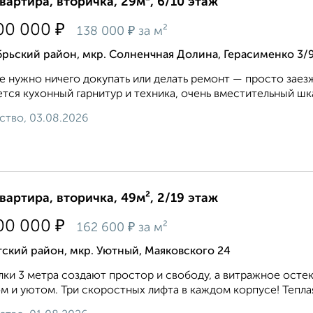
квартира, вторичка, 29м², 6/10 этаж
₽
00 000
₽
138 000
за м²
рьский район, мкр. Солненчная Долина, Герасименко 3/
е нужно ничего докупать или делать ремонт — просто заезж
тся кухонный гарнитур и техника, очень вместительный шкаф
ство, 03.08.2026
квартира, вторичка, 49м², 2/19 этаж
₽
00 000
₽
162 600
за м²
ский район, мкр. Уютный, Маяковского 24
ки 3 метра создают простор и свободу, а витражное осте
м и уютом. Три скоростных лифта в каждом корпусе! Теплая