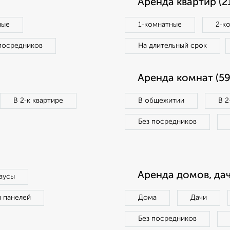
Аренда квартир (2
ные
1‑комнатные
2‑к
посредников
На длительный срок
Аренда комнат (59
В 2‑к квартире
В общежитии
В 2
Без посредников
Аренда домов, дач
аусы
п панелей
Дома
Дачи
Без посредников