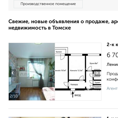
Производственное помещение
Свежие, новые объявления о продаже, а
недвижимость в Томске
2-к 
6 7
Ленин
‹
›
Прода
комфo
Агент
2
/10