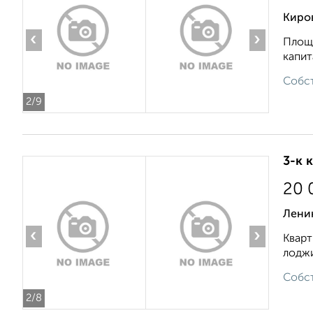
Киров
‹
›
Площа
капит
Собст
2
/9
3-к 
20 
Лени
‹
›
Кварт
лоджи
Собст
2
/8