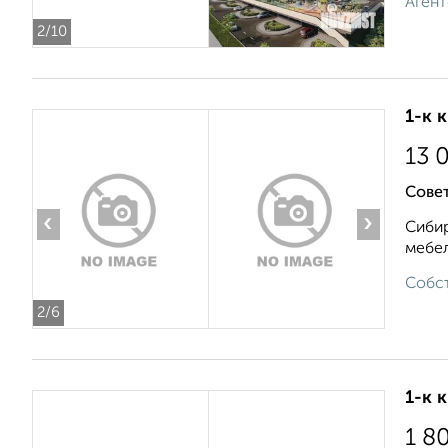
Агент
2
/10
1-к 
13 
Совет
‹
›
Сибир
мебел
Собст
2
/6
1-к 
1 8