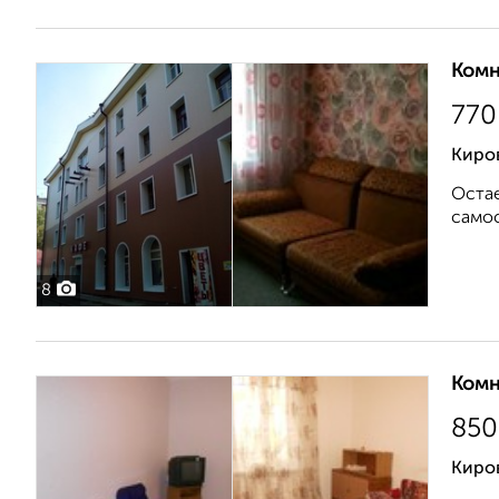
Комн
770
Киров
Остае
самос
8
Комн
850
Киров