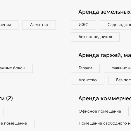
Аренда земельных 
чения
Агенство
ИЖС
Садоводст
Без посредников
Аренда гаржей, м
ражные боксы
Гаражи
Машиноме
Агенство
Без по
 (2)
Аренда коммерчес
Офисное помещение
ое помещение
Помещение свободного н