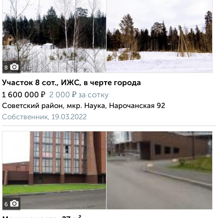
8
Участок 8 сот., ИЖС, в черте города
₽
₽
1 600 000
2 000
за сотку
Советский район, мкр. Наука, Нарочанская 92
Собственник, 19.03.2022
6