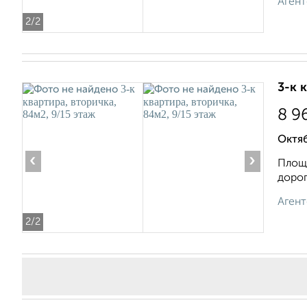
Агент
2
/2
3-к 
8 9
Октяб
‹
›
Плoщa
дoрог
Агент
2
/2