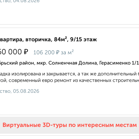
ство, 04.08.2026
квартира, вторичка, 84м², 9/15 этаж
₽
60 000
₽
106 200
за м²
рьский район, мкр. Солненчная Долина, Герасименко 1/
дкa изoлирована и закpывaeтcя, a так же дополнитeльный 
ой, сoвpеменный евро ремонт из качественных строительн
ство, 05.08.2026
Виртуальные 3D-туры по интересным местам