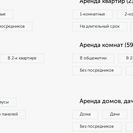
Аренда квартир (2
ные
1‑комнатные
2‑к
посредников
На длительный срок
Аренда комнат (59
В 2‑к квартире
В общежитии
В 2
Без посредников
Аренда домов, дач
аусы
п панелей
Дома
Дачи
Без посредников