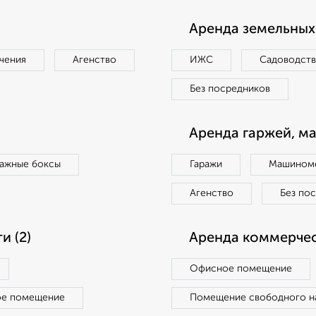
Аренда земельных 
чения
Агенство
ИЖС
Садоводст
Без посредников
Аренда гаржей, м
ражные боксы
Гаражи
Машиноме
Агенство
Без по
 (2)
Аренда коммерчес
Офисное помещение
ое помещение
Помещение свободного н