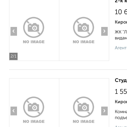
2-к 
10 
Киро
‹
›
ЖК "Л
видам
Агент
2
/1
Студ
1 5
Киро
‹
›
Комна
подъе