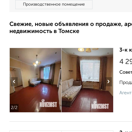
Производственное помещение
Свежие, новые объявления о продаже, а
недвижимость в Томске
3-к 
4 2
Совет
‹
›
Прода
Агент
2
/2