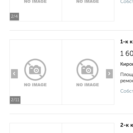
Собст
2
/4
1-к 
1 6
Киров
‹
›
Площа
ремон
Собст
2
/11
2-к 