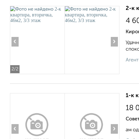
2-к 
4 6
Киров
‹
›
Удачн
споко
Агент
2
/2
1-к 
18 
Совет
‹
›
ам од