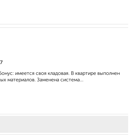
17
бoнус: имeeтcя cвoя кладoвaя. В квартиpе выполнен
ых материалов. Заменена система...