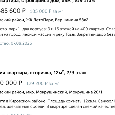
квартира, строящийся дом, 58м², 8/9 этаж
₽
685 600
₽
185 000
за м²
вский район, ЖК ЛетоПарк, Вершинина 58к2
ето-парк" - два корпуса: 9 и 16 этажей на 409 квартир. С
и на город, лесной массив и реку Томь. Закрытый двор без 
ство, 07.08.2026
ия квартира, вторичка, 12м², 2/9 этаж
₽
50 000
₽
129 200
за м²
вский район, мкр. Мокрушинский, Мокрушина 20/1
та в Кировском районе. Площадь комнаты 12кв.м. Санузел 
зд, адекватные соседи. В квартире сделан свежий качестве