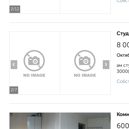
Собст
2
/12
Студ
8 0
Октяб
‹
›
ам ст
3000(
Собст
2
/7
Комн
60