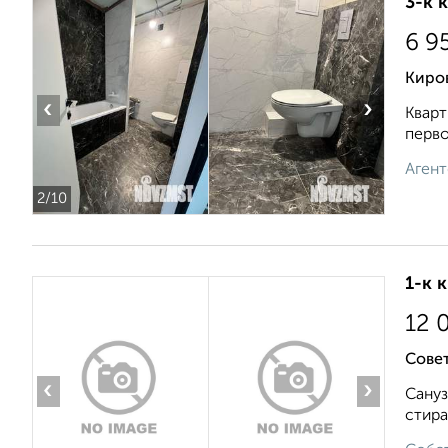
3-к 
6 9
Киров
‹
›
Кварт
перво
Агент
2
/10
1-к 
12 
Совет
‹
›
Сануз
стира