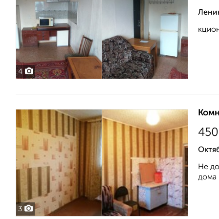
Лени
кцион
4
Комн
450
Октяб
Не до
дома 
3