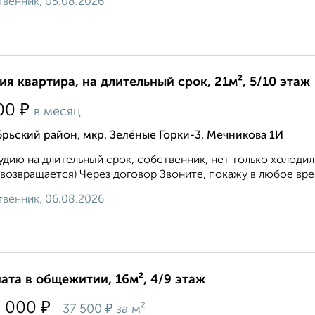
венник, 05.08.2026
ия квартира, на длительный срок, 21м², 5/10 этаж
₽
00
в месяц
рьский район, мкр. Зелёные Горки-3, Мечникова 1И
удию на длительный срок, собственник, нет только холоди
возвращается) Через договор Звоните, покажу в любое врем
венник, 06.08.2026
ата в общежитии, 16м², 4/9 этаж
₽
0 000
₽
37 500
за м²