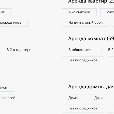
Аренда квартир (2
ные
1‑комнатные
2‑к
посредников
На длительный срок
Аренда комнат (59
В 2‑к квартире
В общежитии
В 2
Без посредников
Аренда домов, дач
аусы
п панелей
Дома
Дачи
Без посредников