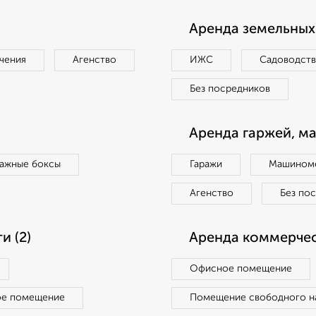
Аренда земельных 
чения
Агенство
ИЖС
Садоводст
Без посредников
Аренда гаржей, м
ражные боксы
Гаражи
Машиноме
Агенство
Без по
 (2)
Аренда коммерчес
Офисное помещение
ое помещение
Помещение свободного н