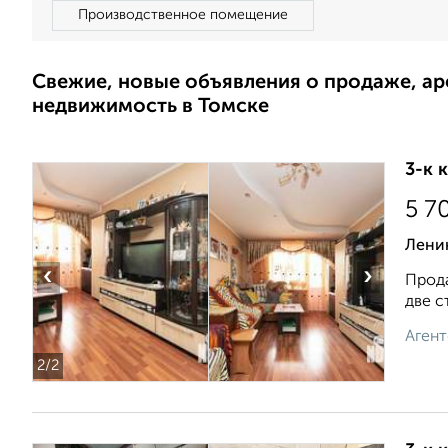
Производственное помещение
Свежие, новые объявления о продаже, а
недвижимость в Томске
3-к 
5 7
Лени
‹
›
Прода
две с
Агент
2
/2