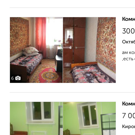
Комн
30
Октя
ам ко
,есть
6
Комн
7 0
Киров