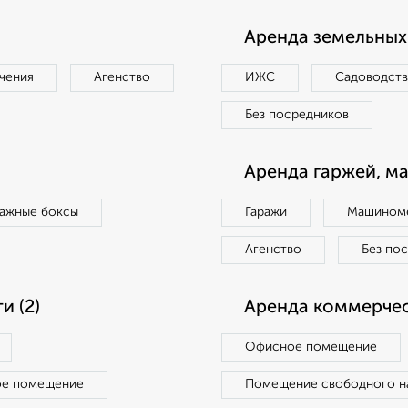
Аренда земельных 
чения
Агенство
ИЖС
Садоводст
Без посредников
Аренда гаржей, м
ражные боксы
Гаражи
Машиноме
Агенство
Без по
 (2)
Аренда коммерчес
Офисное помещение
ое помещение
Помещение свободного н