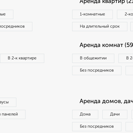
Аренда квартир (2
ные
1‑комнатные
2‑к
посредников
На длительный срок
Аренда комнат (59
В 2‑к квартире
В общежитии
В 2
Без посредников
Аренда домов, дач
аусы
п панелей
Дома
Дачи
Без посредников