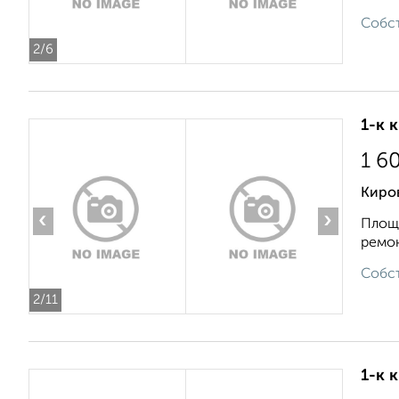
Собст
2
/6
1-к 
1 6
Киров
‹
›
Площа
ремон
Собст
2
/11
1-к 