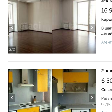
3-к 
16 
Киров
‹
›
В шаг
детей
Агент
2
/2
2-к 
6 5
Совет
‹
›
Разви
сады,