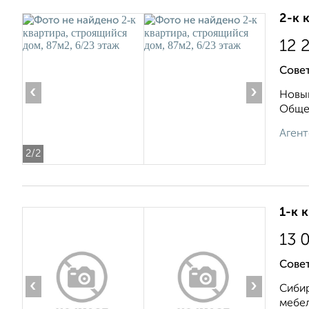
2-к 
12 
Сове
‹
›
Новый
Общес
Агент
2
/2
1-к 
13 
Совет
‹
›
Сибир
мебел