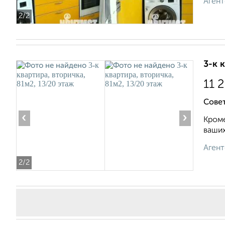
Агент
2
/2
3-к 
11 
Совет
‹
›
Кроме
ваших
Агент
2
/2