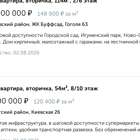
квартира, вторичка, 114м², 2/6 этаж
₽
900 000
₽
148 900
за м²
ский район, ЖК Буффсад, Гоголя 63
овой доступности Городской сад, Игуменский парк, Ново-С
. Дом кирпичный, малоэтажный с гаражами, на лестничной п
ство, 02.08.2026
квартира, вторичка, 54м², 8/10 этаж
₽
00 000
₽
120 400
за м²
ский район, Киевская 26
тая инфраструктура, в шаговой доступности супермаркеты 
 аптеки, удобная транспортная развязка. Без обременений 