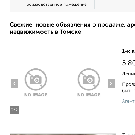
Производственное помещение
Свежие, новые объявления о продаже, а
недвижимость в Томске
1-к 
5 8
Ленин
‹
›
Прода
бытов
Агент
2
/2