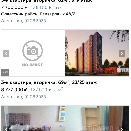
3-к квартира, вторичка, 61м², 8/9 этаж
₽
₽
7 700 000
126 100
за м²
Советский район, Елизаровых 48/2
Агентство, 07.08.2026
‹
›
2
/2
3-к квартира, вторичка, 69м², 23/25 этаж
₽
₽
8 777 000
127 600
за м²
Агентство, 01.08.2026
‹
›