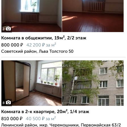
2
Комната в общежитии, 19м², 2/2 этаж
₽
₽
800 000
42 200
за м²
Советский район, Льва Толстого 50
8
Комната в 2-к квартире, 20м², 1/4 этаж
₽
₽
810 000
40 500
за м²
Ленинский район, мкр. Черемошники, Первомайская 63/2