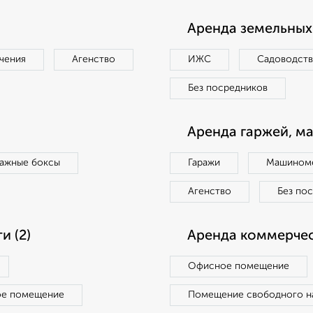
Аренда земельных 
чения
Агенство
ИЖС
Садоводст
Без посредников
Аренда гаржей, м
ражные боксы
Гаражи
Машиноме
Агенство
Без по
 (2)
Аренда коммерчес
Офисное помещение
ое помещение
Помещение свободного н