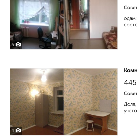
Совет
одам:
состо
6
Комн
445
Совет
Доля,
учето
4