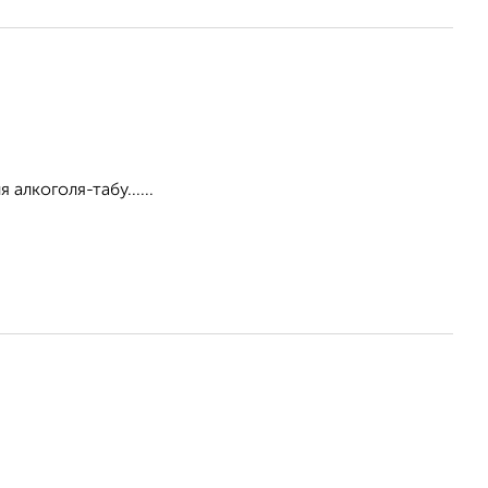
алкоголя-табу......