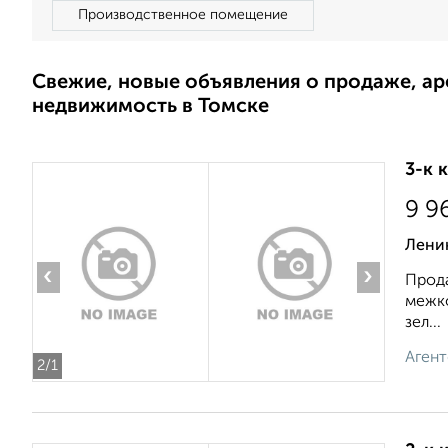
Производственное помещение
Свежие, новые объявления о продаже, а
недвижимость в Томске
3-к 
9 9
Лени
‹
›
Прода
межко
зел...
Агент
2
/1