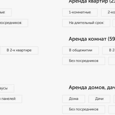
Аренда квартир (2
ные
1‑комнатные
2‑к
посредников
На длительный срок
Аренда комнат (59
В 2‑к квартире
В общежитии
В 2
Без посредников
Аренда домов, дач
аусы
п панелей
Дома
Дачи
Без посредников