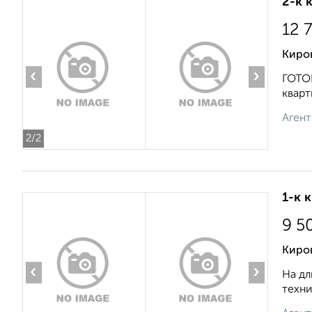
2-к 
12 
Киров
‹
›
ГОТО
кварт
Агент
2
/2
1-к 
9 5
Киров
‹
›
На дл
техни