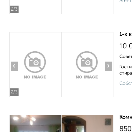
Агент
2
/3
1-к 
10 
Совет
‹
›
Гости
стира
Собст
2
/3
Комн
850