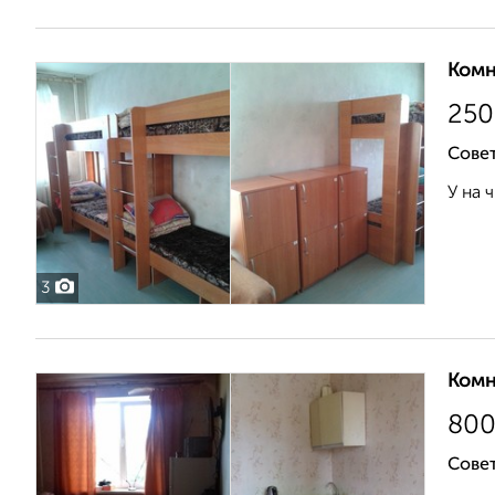
Комн
25
Сове
У на 
3
Комн
80
Совет