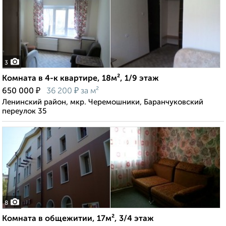
3
Комната в 4-к квартире, 18м², 1/9 этаж
₽
₽
650 000
36 200
за м²
Ленинский район, мкр. Черемошники, Баранчуковский
переулок 35
8
Комната в общежитии, 17м², 3/4 этаж