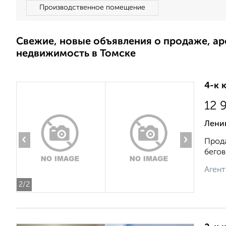
Производственное помещение
Свежие, новые объявления о продаже, а
недвижимость в Томске
4-к 
12 
Лени
‹
›
Прода
бегов
Агент
2
/2