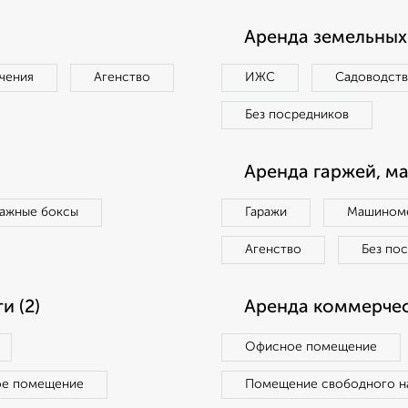
Аренда земельных 
чения
Агенство
ИЖС
Садоводст
Без посредников
Аренда гаржей, м
ражные боксы
Гаражи
Машиноме
Агенство
Без по
 (2)
Аренда коммерчес
Офисное помещение
ое помещение
Помещение свободного н