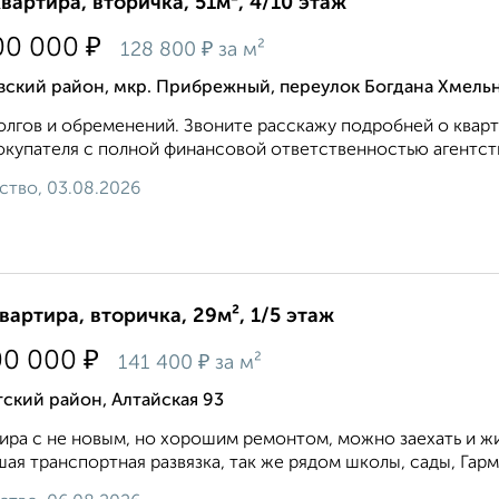
квартира, вторичка, 51м², 4/10 этаж
₽
00 000
₽
128 800
за м²
вский район, мкр. Прибрежный, переулок Богдана Хмель
олгов и обременений. Звоните расскажу подробней о кварт
окупателя с полной финансовой ответственностью агентства
ство, 03.08.2026
квартира, вторичка, 29м², 1/5 этаж
₽
00 000
₽
141 400
за м²
ский район, Алтайская 93
ира с не новым, но хорошим ремонтом, можно заехать и ж
ая транспортная развязка, так же рядом школы, сады, Гарм