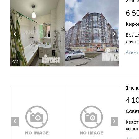
2-к 
6 5
Киро
‹
›
Без д
для п
Агент
2
/3
1-к 
4 1
Совет
‹
›
Кварт
хорош