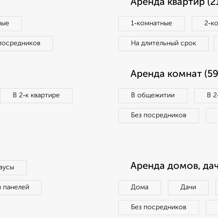
Аренда квартир (2
ные
1‑комнатные
2‑к
посредников
На длительный срок
Аренда комнат (59
В 2‑к квартире
В общежитии
В 2
Без посредников
Аренда домов, дач
аусы
п панелей
Дома
Дачи
Без посредников