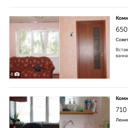
Комн
650
Сове
Встав
ванна
8
Комн
710
Лени