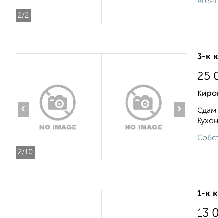
Агент
2
/2
3-к 
25 
Киров
‹
›
Сдам 
Кухон
Собст
2
/10
1-к 
13 