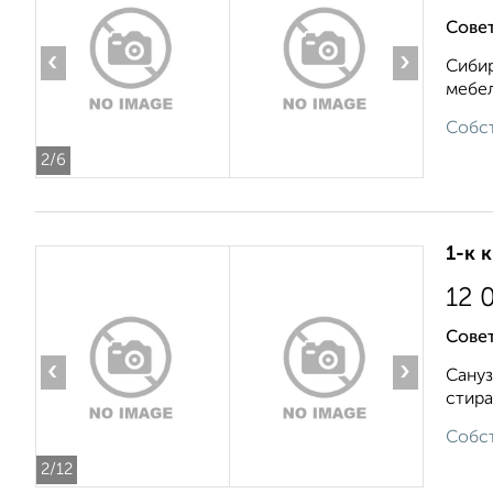
Совет
‹
›
Сибир
мебел
Собст
2
/6
1-к 
12 
Совет
‹
›
Сануз
стира
Собст
2
/12