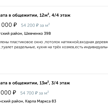
ата в общежитии, 12м², 4/4 этаж
₽
 000
₽
54 200
за м²
тский район, Шевченко 39В
лены пластиковое окно ,потолок натяжной,входная деревян
 ,туалет раздельные, кухня на трёх хозяев,есть индивидуальн
ата в общежитии, 13м², 3/4 этаж
₽
 000
₽
54 700
за м²
нский район, Карла Маркса 83