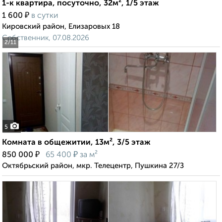
1-к квартира, посуточно, 32м², 1/5 этаж
₽
1 600
в сутки
Кировский район, Елизаровых 18
Собственник, 07.08.2026
2
/11
5
Комната в общежитии, 13м², 3/5 этаж
₽
₽
850 000
65 400
за м²
Октябрьский район, мкр. Телецентр, Пушкина 27/З