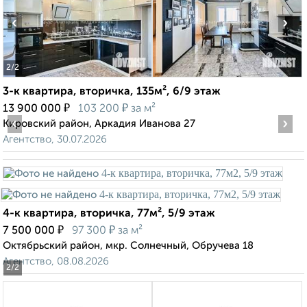
‹
›
2
/2
3-к квартира, вторичка, 135м², 6/9 этаж
₽
₽
13 900 000
103 200
за м²
‹
›
Кировский район, Аркадия Иванова 27
Агентство, 30.07.2026
4-к квартира, вторичка, 77м², 5/9 этаж
₽
₽
7 500 000
97 300
за м²
Октябрьский район, мкр. Солнечный, Обручева 18
Агентство, 08.08.2026
2
/2