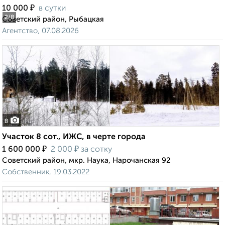
₽
10 000
в сутки
2
/8
Советский район, Рыбацкая
Агентство, 07.08.2026
8
Участок 8 сот., ИЖС, в черте города
₽
₽
1 600 000
2 000
за сотку
Советский район, мкр. Наука, Нарочанская 92
Собственник, 19.03.2022