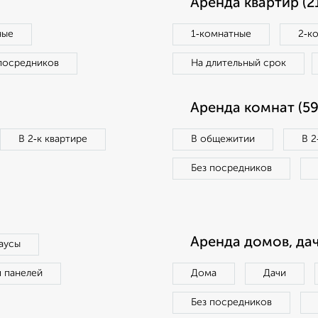
Аренда квартир (2
ные
1‑комнатные
2‑к
посредников
На длительный срок
Аренда комнат (59
В 2‑к квартире
В общежитии
В 2
Без посредников
Аренда домов, дач
аусы
п панелей
Дома
Дачи
Без посредников