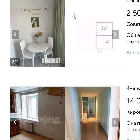
1-к 
2 5
Сове
‹
›
Общая
пласт
Агент
2
/2
4-к 
14 
Киров
‹
›
Она п
есть 