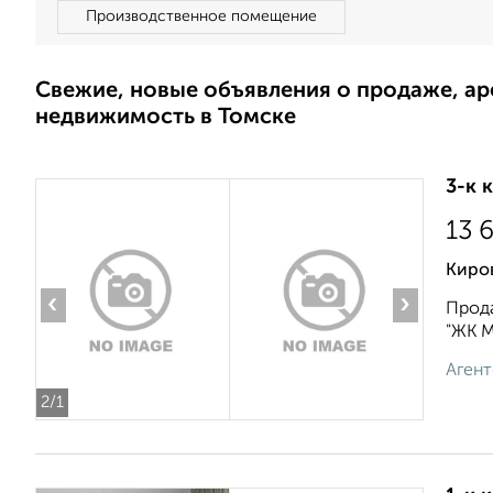
Производственное помещение
Свежие, новые объявления о продаже, а
недвижимость в Томске
3-к 
13 
Киро
‹
›
Прода
"ЖК М
Агент
2
/1