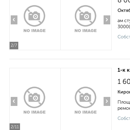
8 0
Октяб
‹
›
ам ст
3000(
Собст
2
/7
1-к 
1 6
Киров
‹
›
Площа
ремон
Собст
2
/11