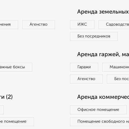
Аренда земельных 
чения
Агенство
ИЖС
Садоводст
Без посредников
Аренда гаржей, м
ражные боксы
Гаражи
Машиноме
Агенство
Без по
 (2)
Аренда коммерчес
Офисное помещение
ое помещение
Помещение свободного н