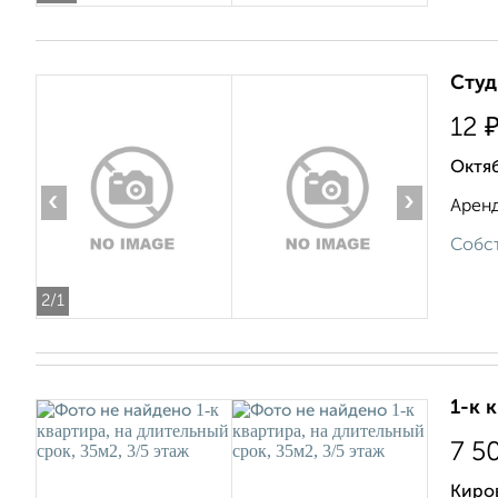
Студ
12
Октяб
‹
›
Аренд
Собст
2
/1
1-к 
7 5
Киро