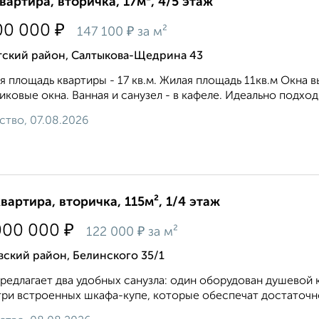
квартира, вторичка, 17м², 4/5 этаж
₽
00 000
₽
147 100
за м²
тский район, Салтыкова-Щедрина 43
 площадь квартиры - 17 кв.м. Жилая площадь 11кв.м Окна 
иковые окна. Ванная и санузел - в кафеле. Идеально подходи
ство, 07.08.2026
квартира, вторичка, 115м², 1/4 этаж
₽
000 000
₽
122 000
за м²
ский район, Белинского 35/1
редлагает два удобных санузла: один оборудован душевой к
три встроенных шкафа-купе, которые обеспечат достаточно