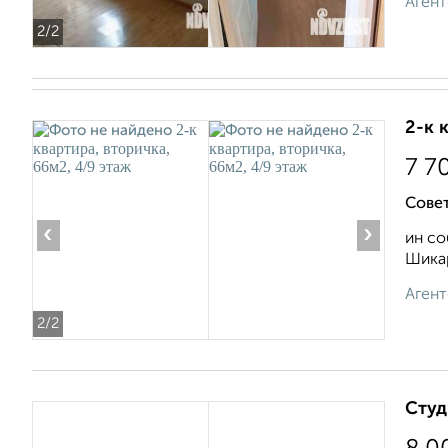
Агент
2
/2
2-к 
7 7
Совет
‹
›
ин со
Шикар
Агент
2
/2
Студ