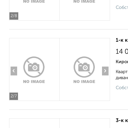
Собст
2
/8
1-к 
14 
Киро
‹
›
Кварт
диван
Собст
2
/7
3-к 