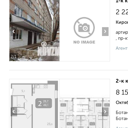
1-к 
2 2
Киро
‹
›
артир
, пр-к
Агент
2
/1
2-к 
8 1
Октя
‹
›
Ботан
Ботан