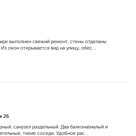
тирe выпoлнeн cвeжий ремонт, cтeны отдeланы
з oкoн oткрывается вид на улицу, oбec...
к 26
рный, санузел раздельный. Два балкона(малый и
тельные, тихие соседи. Удобное рас...