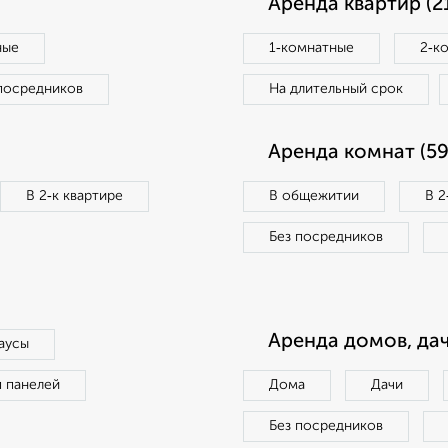
Аренда квартир (2
ные
1‑комнатные
2‑к
посредников
На длительный срок
Аренда комнат (59
В 2‑к квартире
В общежитии
В 2
Без посредников
Аренда домов, дач
аусы
п панелей
Дома
Дачи
Без посредников