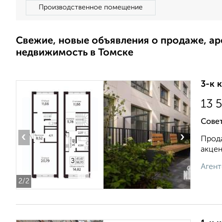
Производственное помещение
Свежие, новые объявления о продаже, а
недвижимость в Томске
3-к 
13 
Сове
‹
›
Прода
акцен
Агент
2
/2