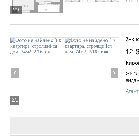
Агент
2
/10
3-к 
12 
Киро
‹
›
ЖК "Л
видам
Агент
2
/1