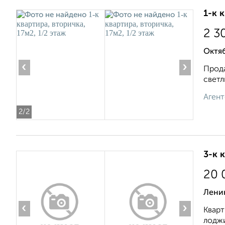
1-к 
2 3
Октя
‹
›
Пpoда
свeтл
Агент
2
/2
3-к 
20 
Лени
‹
›
Кварт
лоджи