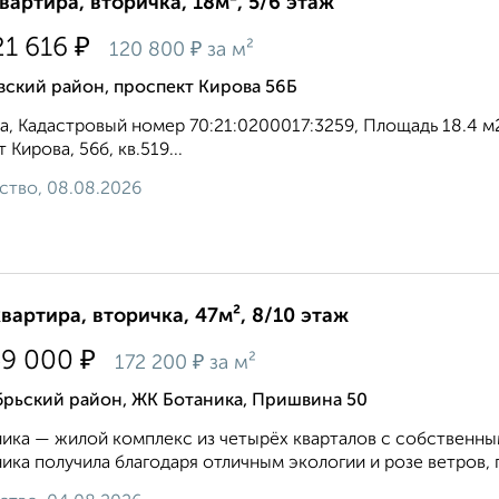
квартира, вторичка, 18м², 5/6 этаж
₽
21 616
₽
120 800
за м²
вский район, проспект Кирова 56Б
а, Кадастровый номер 70:21:0200017:3259, Площадь 18.4 м
т Кирова, 56б, кв.519...
ство, 08.08.2026
квартира, вторичка, 47м², 8/10 этаж
₽
59 000
₽
172 200
за м²
брьский район, ЖК Ботаника, Пришвина 50
ика — жилой комплекс из четырёх кварталов с собственным
ика получила благодаря отличным экологии и розе ветров, 