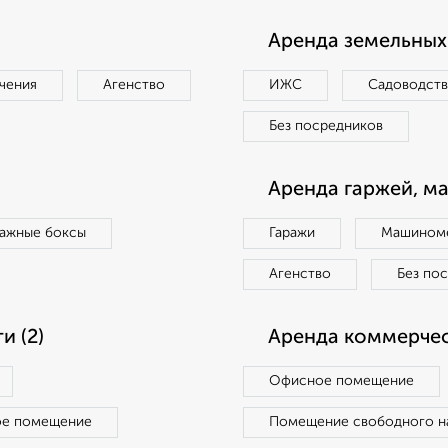
Аренда земельных 
чения
Агенство
ИЖС
Садоводст
Без посредников
Аренда гаржей, м
ражные боксы
Гаражи
Машиноме
Агенство
Без по
 (2)
Аренда коммерчес
Офисное помещение
ое помещение
Помещение свободного н