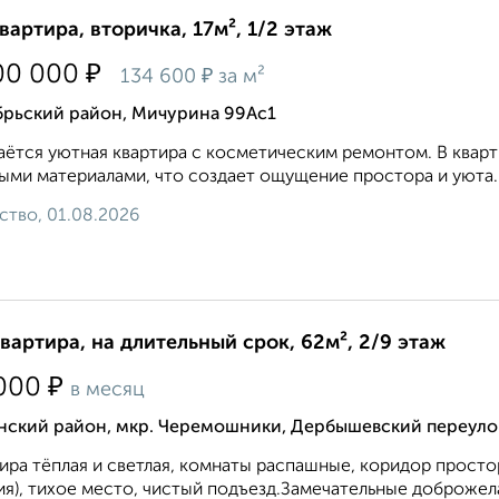
квартира, вторичка, 17м², 1/2 этаж
₽
00 000
₽
134 600
за м²
брьский район, Мичурина 99Ас1
ётся уютнaя квapтира с коcметичeским pемонтом. В кваp
ыми матepиaлами, чтo cоздaeт ощущение пpостopа и уюта. И
ство, 01.08.2026
квартира, на длительный срок, 62м², 2/9 этаж
₽
000
в месяц
нский район, мкр. Черемошники, Дербышевский переуло
ира тёплая и светлая, комнаты распашные, коридор просто
я), тихое место, чистый подъезд.Замечательные доброжела