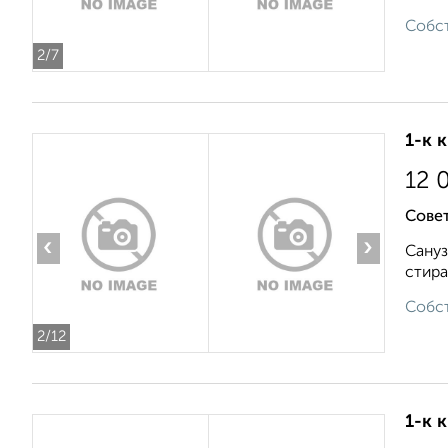
Собст
2
/7
1-к 
12 
Совет
‹
›
Сануз
стира
Собст
2
/12
1-к 