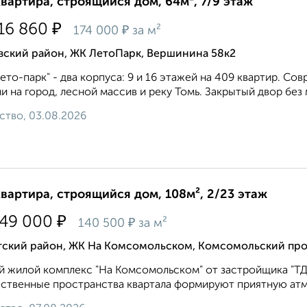
квартира, строящийся дом, 64м², 7/9 этаж
₽
116 860
₽
174 000
за м²
вский район, ЖК ЛетоПарк, Вершинина 58к2
ето-парк" - два корпуса: 9 и 16 этажей на 409 квартир. С
и на город, лесной массив и реку Томь. Закрытый двор без 
ство, 03.08.2026
квартира, строящийся дом, 108м², 2/23 этаж
₽
149 000
₽
140 500
за м²
тский район, ЖК На Комсомольском, Комсомольский про
 жилой комплекс "На Комсомольском" от застройщика "ТДС
твенные пространства квартала формируют приятную атмо