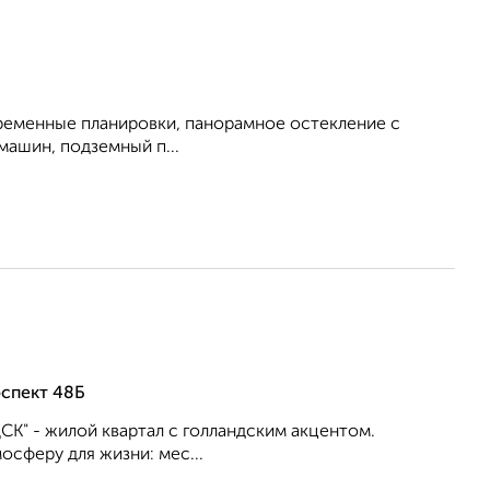
овременные планировки, панорамное остекление с
машин, подземный п...
спект 48Б
К" - жилой квартал с голландским акцентом.
сферу для жизни: мес...