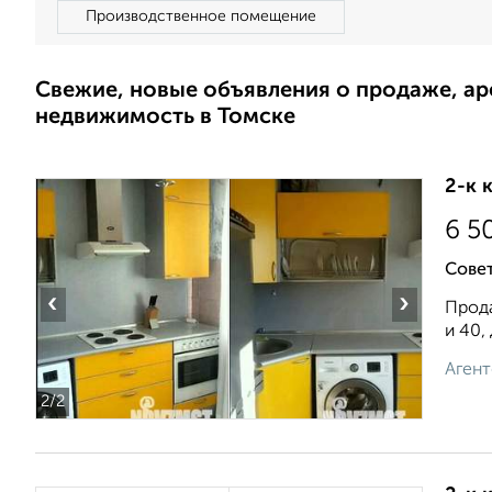
Производственное помещение
Свежие, новые объявления о продаже, а
недвижимость в Томске
2-к 
6 5
Совет
‹
›
Прода
и 40,
Агент
2
/2