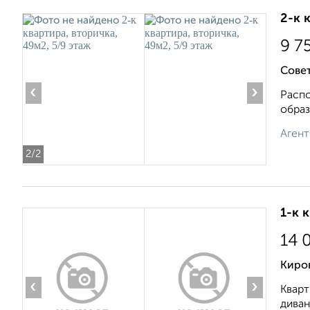
2-к 
9 7
Совет
‹
›
Распо
образ
Агент
2
/2
1-к 
14 
Киро
‹
›
Кварт
диван