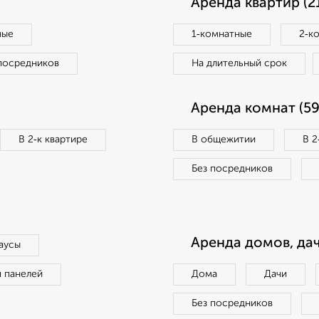
Аренда квартир (2
ные
1‑комнатные
2‑к
посредников
На длительный срок
Аренда комнат (59
В 2‑к квартире
В общежитии
В 2
Без посредников
Аренда домов, дач
аусы
п панелей
Дома
Дачи
Без посредников