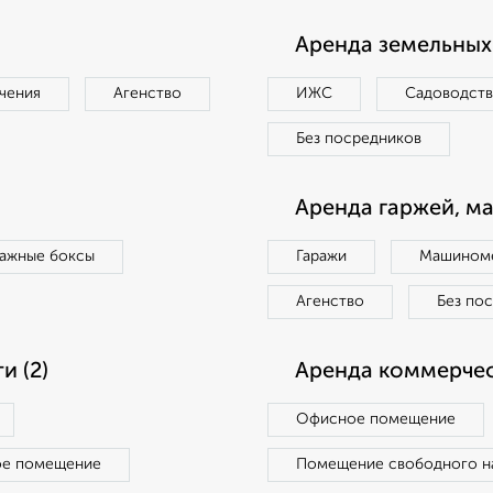
Аренда земельных 
чения
Агенство
ИЖС
Садоводст
Без посредников
Аренда гаржей, м
ражные боксы
Гаражи
Машиноме
Агенство
Без по
 (2)
Аренда коммерчес
Офисное помещение
ое помещение
Помещение свободного н