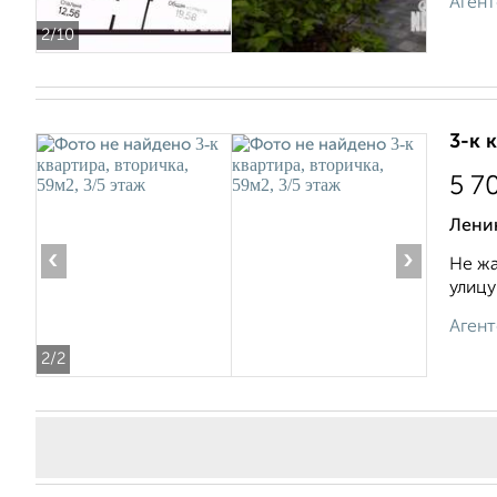
Агент
2
/10
3-к 
5 7
Лени
‹
›
Не жа
улицу
Агент
2
/2