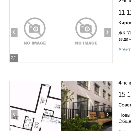
2-к 
11 
Киро
‹
›
ЖК "Л
видам
Агент
2
/1
4-к 
15 
Сове
‹
›
Новый
Общес