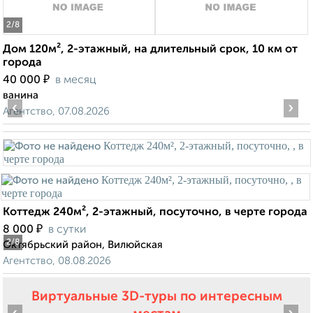
2
/8
Дом 120м², 2-этажный, на длительный срок, 10 км от
города
₽
40 000
в месяц
ванина
‹
›
Агентство, 07.08.2026
Коттедж 240м², 2-этажный, посуточно, в черте города
₽
8 000
в сутки
2
/8
Октябрьский район, Вилюйская
Агентство, 08.08.2026
Виртуальные 3D-туры по интересным