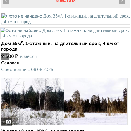
‹
›
местам
Дом 35м², 1-этажный, на длительный срок, 4 км от
города
₽
9 000
в месяц
2
/3
Садовая
Собственник, 08.08.2026
8