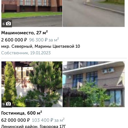
6
Машиноместо, 27 м²
₽
₽
2 600 000
96 300
за м²
мкр. Северный, Марины Цветаевой 10
Собственник, 19.01.2023
9
Гостиница, 600 м²
₽
₽
62 000 000
103 400
за м²
Ленинский район, Говорова 17Г