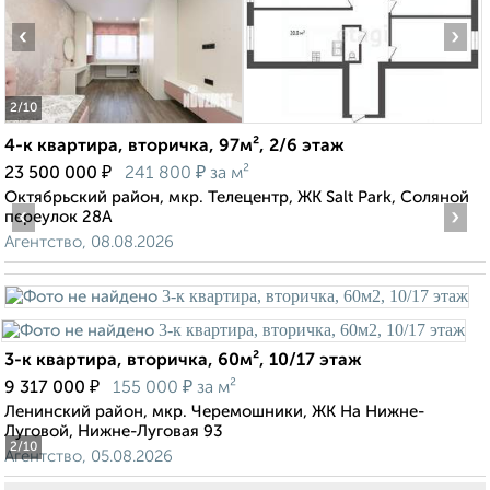
‹
›
2
/10
4-к квартира, вторичка, 97м², 2/6 этаж
₽
₽
23 500 000
241 800
за м²
Октябрьский район, мкр. Телецентр, ЖК Salt Park, Соляной
‹
›
переулок 28А
Агентство, 08.08.2026
3-к квартира, вторичка, 60м², 10/17 этаж
₽
₽
9 317 000
155 000
за м²
Ленинский район, мкр. Черемошники, ЖК На Нижне-
Луговой, Нижне-Луговая 93
2
/10
Агентство, 05.08.2026