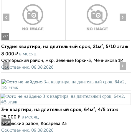
‹
›
2
/7
Студия квартира, на длительный срок, 21м², 5/10 этаж
₽
8 000
в месяц
Октябрьский район, мкр. Зелёные Горки-3, Мечникова 1И
‹
›
Собственник, 08.08.2026
3-к квартира, на длительный срок, 64м², 4/5 этаж
₽
25 000
в месяц
2
/10
Кировский район, Косарева 23
Собственник, 09.08.2026