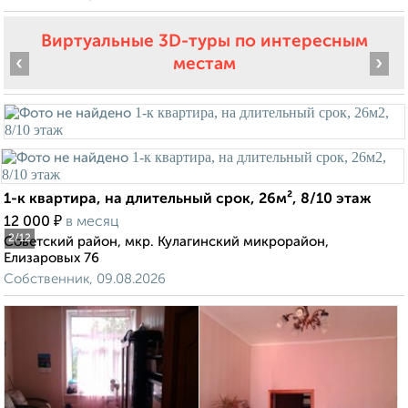
Виртуальные 3D-туры по интересным
‹
›
местам
1-к квартира, на длительный срок, 26м², 8/10 этаж
₽
12 000
в месяц
2
/12
Советский район, мкр. Кулагинский микрорайон,
Елизаровых 76
Собственник, 09.08.2026