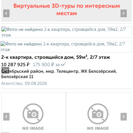
Виртуальные 3D-туры по интересным
‹
›
местам
2-к квартира, строящийся дом, 59м², 2/7 этаж
₽
₽
10 287 925
175 900
за м²
2
/1
Октябрьский район, мкр. Телецентр, ЖК Белозёрский,
Белозёрская 11
Агентство, 09.08.2026
‹
›