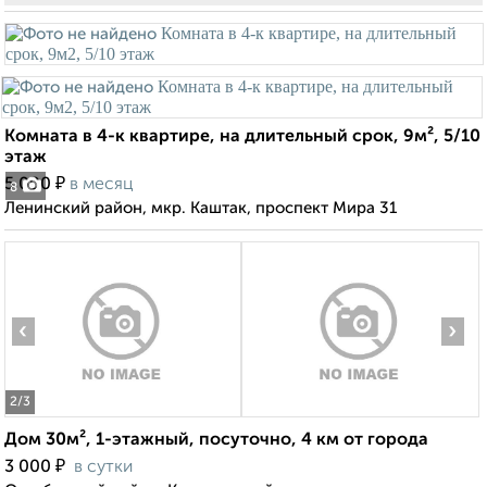
Комната в 4-к квартире, на длительный срок, 9м², 5/10
этаж
₽
5 000
в месяц
8
Ленинский район, мкр. Каштак, проспект Мира 31
‹
›
2
/3
Дом 30м², 1-этажный, посуточно, 4 км от города
₽
3 000
в сутки