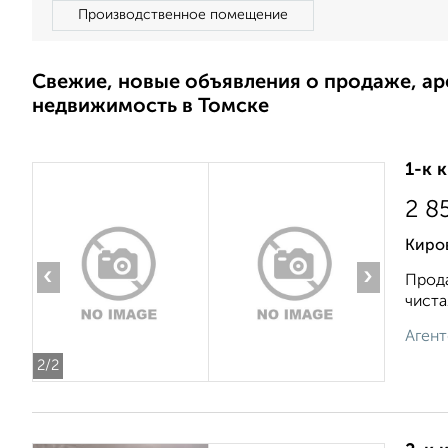
Производственное помещение
Свежие, новые объявления о продаже, а
недвижимость в Томске
1-к 
2 8
Киров
‹
›
Прода
чиста
Агент
2
/2