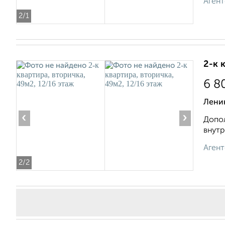
Агент
2
/1
2-к 
6 8
Ленин
‹
›
Допол
внутр
Агент
2
/2