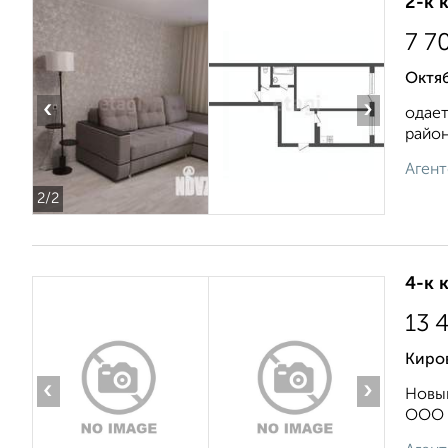
2-к 
7 7
Октяб
‹
›
одает
район
Агент
2
/2
4-к 
13 
Киро
‹
›
Новый
ООО р