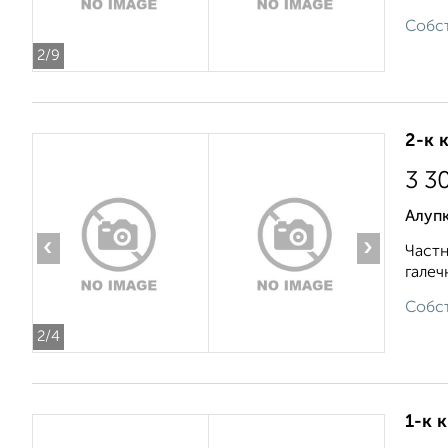
Собст
2
/9
2-к 
3 3
Алуп
‹
›
Частн
галеч
Собст
2
/4
1-к 