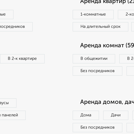
Аренда квартир (2
ные
1‑комнатные
2‑к
посредников
На длительный срок
Аренда комнат (59
В 2‑к квартире
В общежитии
В 2
Без посредников
Аренда домов, дач
аусы
п панелей
Дома
Дачи
Без посредников