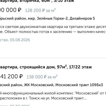
квартира, вторичка, 60м², 3/10 этаж
₽
00 000
₽
128 200
за м²
рьский район, мкр. Зелёные Горки-2, Дизайнеров 5
ся светлая двухкомнатная квартира на третьем этаже де
е. Объект полностью готов к заселению — выполнен качес
ство, 05.08.2026
квартира, строящийся дом, 97м², 17/22 этаж
₽
441 200
₽
138 000
за м²
вский район, ЖК Московский, Московский тракт 109Бк3
 многофункциональный жилой комплекс "Московский" от 
асположен в г. Томск на ул. Московский тракт....