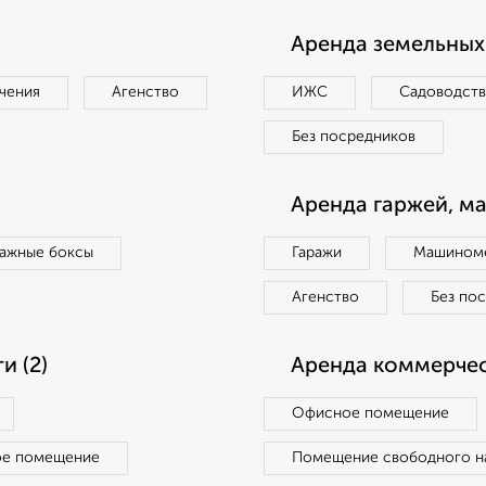
Аренда земельных 
чения
Агенство
ИЖС
Садоводст
Без посредников
Аренда гаржей, м
ражные боксы
Гаражи
Машиноме
Агенство
Без по
 (2)
Аренда коммерчес
Офисное помещение
ое помещение
Помещение свободного н