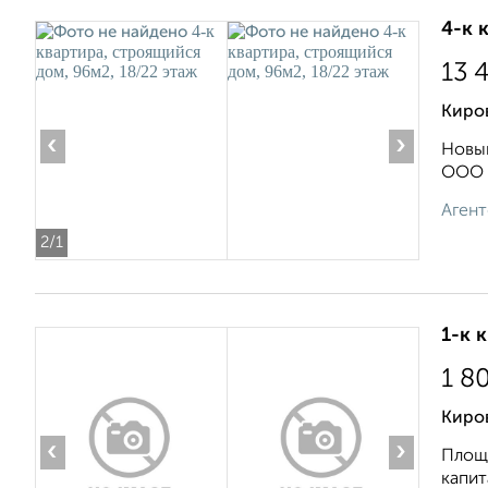
4-к 
13 
Киро
‹
›
Новый
ООО р
Агент
2
/1
1-к 
1 8
Киров
‹
›
Площа
капит