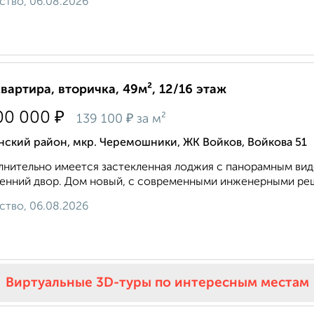
ство, 06.08.2026
квартира, вторичка, 49м², 12/16 этаж
₽
00 000
₽
139 100
за м²
ский район, мкр. Черемошники, ЖК Войков, Войкова 51
нительно имеется застекленная лоджия с панорамным видо
енний двор. Дом новый, с современными инженерными реш
ство, 06.08.2026
Виртуальные 3D-туры по интересным местам