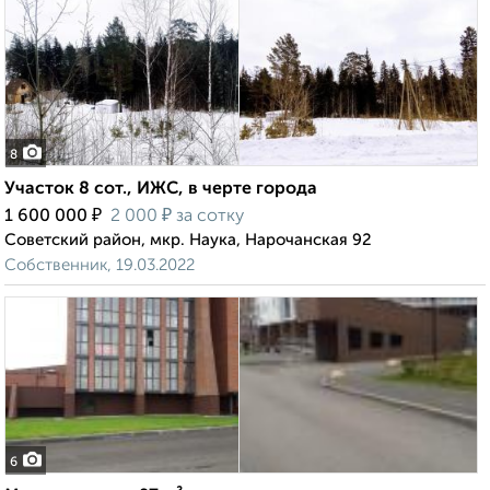
8
Участок 8 сот., ИЖС, в черте города
₽
₽
1 600 000
2 000
за сотку
Советский район, мкр. Наука, Нарочанская 92
Собственник, 19.03.2022
6