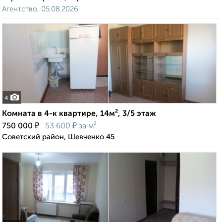
Агентство, 05.08.2026
4
Комната в 4-к квартире, 14м², 3/5 этаж
₽
₽
750 000
53 600
за м²
Советский район, Шевченко 45