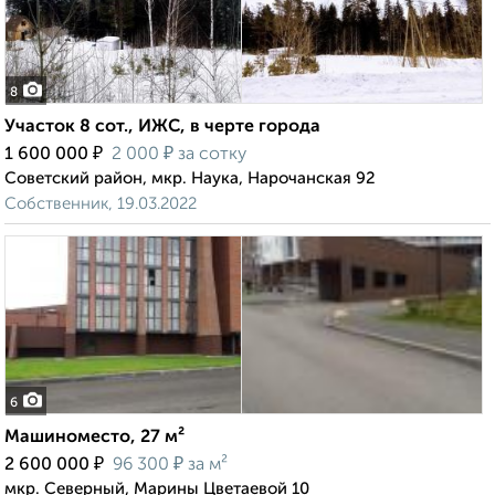
8
Участок 8 сот., ИЖС, в черте города
₽
₽
1 600 000
2 000
за сотку
Советский район, мкр. Наука, Нарочанская 92
Собственник, 19.03.2022
6
Машиноместо, 27 м²
₽
₽
2 600 000
96 300
за м²
мкр. Северный, Марины Цветаевой 10