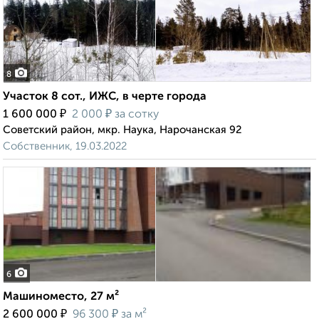
8
Участок 8 сот., ИЖС, в черте города
₽
₽
1 600 000
2 000
за сотку
Советский район, мкр. Наука, Нарочанская 92
Собственник, 19.03.2022
6
Машиноместо, 27 м²
₽
₽
2 600 000
96 300
за м²