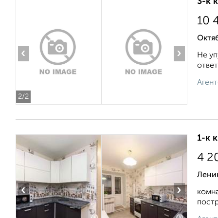
3-к 
10 
Октя
‹
›
Не уп
ответ
Агент
2
/2
1-к 
4 2
Лени
‹
›
комна
постр