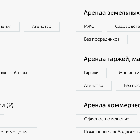
Аренда земельных 
чения
Агенство
ИЖС
Садоводст
Без посредников
Аренда гаржей, м
ражные боксы
Гаражи
Машиноме
Агенство
Без по
 (2)
Аренда коммерчес
Офисное помещение
ое помещение
Помещение свободного н