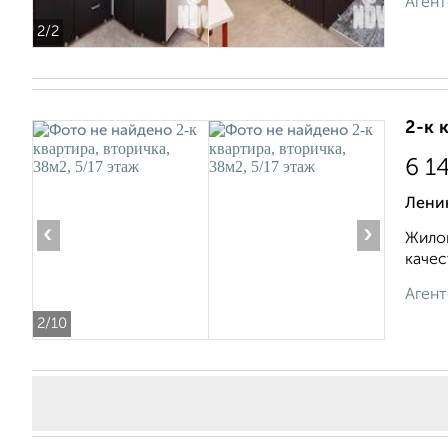
Агент
2
/2
2-к 
6 1
Лени
‹
›
Жилой
качес
Агент
2
/10