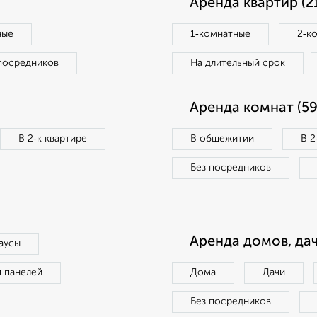
Аренда квартир (2
ные
1‑комнатные
2‑к
посредников
На длительный срок
Аренда комнат (59
В 2‑к квартире
В общежитии
В 2
Без посредников
Аренда домов, дач
аусы
п панелей
Дома
Дачи
Без посредников