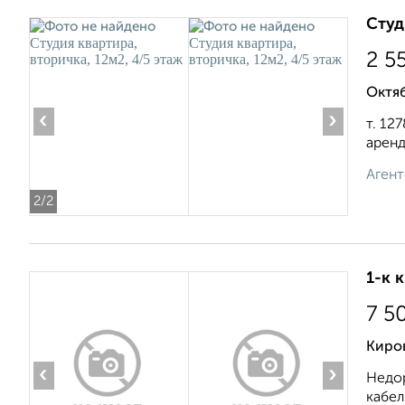
Студ
2 5
Октя
‹
›
т. 12
аренд
Агент
2
/2
1-к 
7 5
Киро
‹
›
Недор
кабел