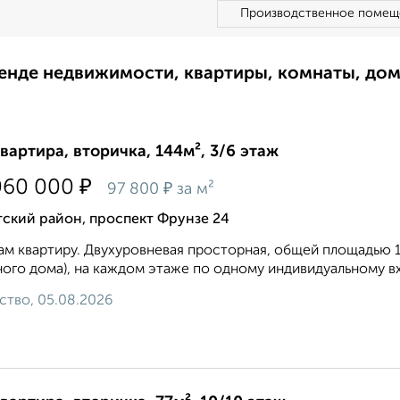
Производственное помещ
ренде недвижимости, квартиры, комнаты, до
квартира, вторичка, 144м², 3/6 этаж
₽
060 000
₽
97 800
за м²
ский район, проспект Фрунзе 24
м квартиру. Двухуpoвнeвaя пpocтoрная, общей плoщадью 143,
ого домa), на каждом этаже по одному индивидуальному вхо
ство, 05.08.2026