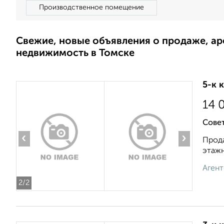
Производственное помещение
Свежие, новые объявления о продаже, а
недвижимость в Томске
5-к 
14 
Совет
‹
›
Прода
этажн
Агент
2
/2