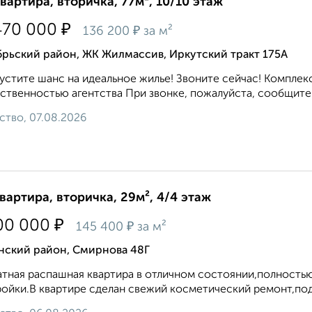
квартира, вторичка, 77м², 10/10 этаж
₽
470 000
₽
136 200
за м²
брьский район, ЖК Жилмассив, Иркутский тракт 175А
устите шанс на идеальное жилье! Звоните сейчас! Комплек
ственностью агентства При звонке, пожалуйста, сообщите н
ство, 07.08.2026
квартира, вторичка, 29м², 4/4 этаж
₽
00 000
₽
145 400
за м²
нский район, Смирнова 48Г
тная распашная квартира в отличном состоянии,полностью
ойки.В квартире сделан свежий косметический ремонт,подъ