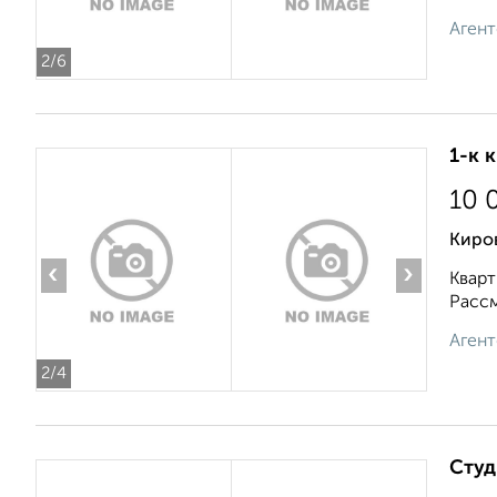
Агент
2
/6
1-к 
10 
Киро
‹
›
Кварт
Рассм
Агент
2
/4
Студ