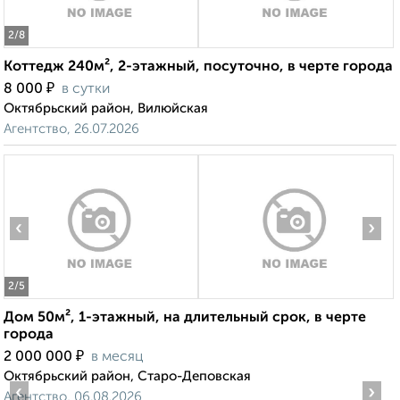
2
/8
Коттедж 240м², 2-этажный, посуточно, в черте города
₽
8 000
в сутки
Октябрьский район, Вилюйская
Агентство, 26.07.2026
‹
›
2
/5
Дом 50м², 1-этажный, на длительный срок, в черте
города
₽
2 000 000
в месяц
Октябрьский район, Старо-Деповская
‹
›
Агентство, 06.08.2026