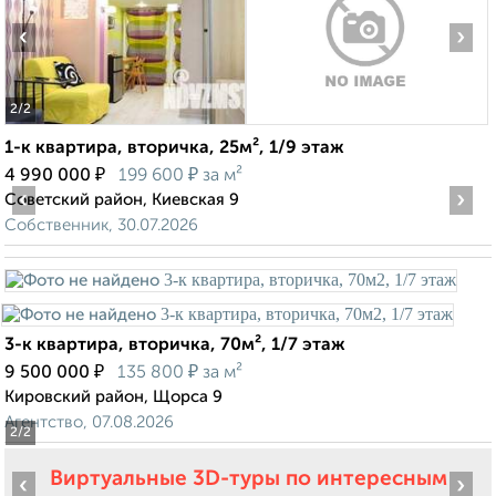
‹
›
2
/2
1-к квартира, вторичка, 25м², 1/9 этаж
₽
₽
4 990 000
199 600
за м²
‹
›
Советский район, Киевская 9
Собственник, 30.07.2026
3-к квартира, вторичка, 70м², 1/7 этаж
₽
₽
9 500 000
135 800
за м²
Кировский район, Щорса 9
Агентство, 07.08.2026
2
/2
Виртуальные 3D-туры по интересным
‹
›