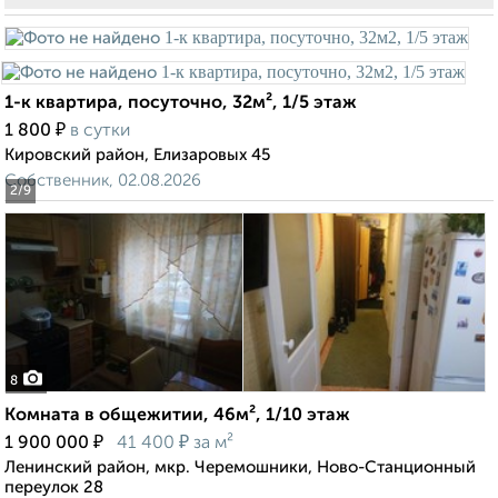
1-к квартира, посуточно, 32м², 1/5 этаж
₽
1 800
в сутки
Кировский район, Елизаровых 45
Собственник, 02.08.2026
2
/9
8
Комната в общежитии, 46м², 1/10 этаж
₽
₽
1 900 000
41 400
за м²
Ленинский район, мкр. Черемошники, Ново-Станционный
переулок 28