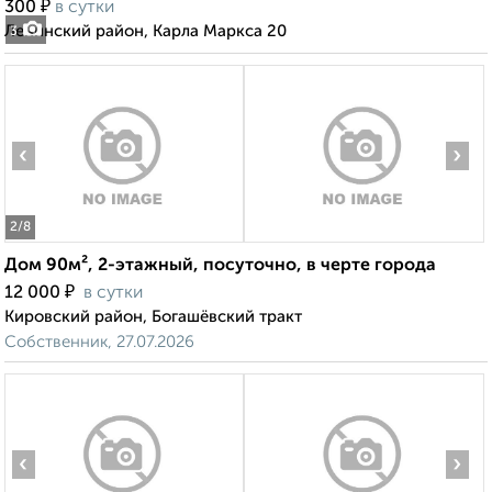
₽
300
в сутки
Ленинский район, Карла Маркса 20
3
‹
›
2
/8
Дом 90м², 2-этажный, посуточно, в черте города
₽
12 000
в сутки
Кировский район, Богашёвский тракт
Собственник, 27.07.2026
‹
›