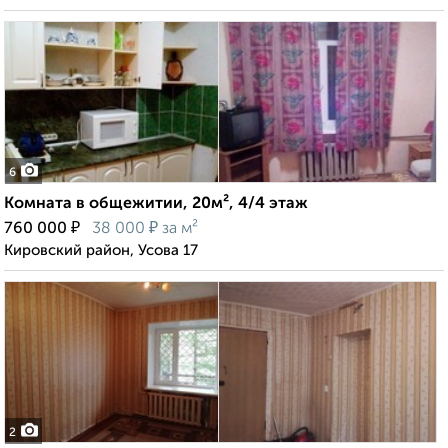
6
Комната в общежитии, 20м², 4/4 этаж
₽
₽
760 000
38 000
за м²
Кировский район, Усова 17
2